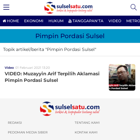
HOME
EKONOMI
HUKUM
TANGGAPAN'TA
VIDEO
METRO
Pimpin Pordasi Sulsel
Topik artikel/berita "Pimpin Pordasi Sulsel"
Video
01 Februari 2021 13:20
VIDEO: Muzayyin Arif Terpilih Aklamasi
Pimpin Pordasi Sulsel
REDAKSI
TENTANG KAMI
PEDOMAN MEDIA SIBER
KONTAK KAMI