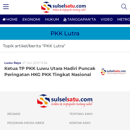
HOME
EKONOMI
HUKUM
TANGGAPAN'TA
VIDEO
METRO
PKK Lutra
Topik artikel/berita "PKK Lutra"
Luwu Raya
27 Juli 2019 13:56
Ketua TP PKK Luwu Utara Hadiri Puncak
Peringatan HKG PKK Tingkat Nasional
REDAKSI
TENTANG KAMI
PEDOMAN MEDIA SIBER
KONTAK KAMI