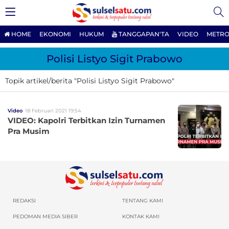
HOME
EKONOMI
HUKUM
TANGGAPAN'TA
VIDEO
METRO
Polisi Listyo Sigit Prabowo
Topik artikel/berita "Polisi Listyo Sigit Prabowo"
Video
18 Februari 2021 19:54
VIDEO: Kapolri Terbitkan Izin Turnamen
Pra Musim
REDAKSI
TENTANG KAMI
PEDOMAN MEDIA SIBER
KONTAK KAMI