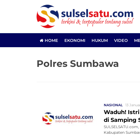
HOME
EKONOMI
HUKUM
VIDEO
ME
Polres Sumbawa
NASIONAL
13 Janua
Waduh! Istr
di Samping 
SULSELSATU.com, S
Kabupaten Sumbawa,