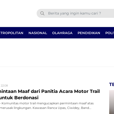
TROPOLITAN
NASIONAL
OLAHRAGA
PENDIDIKAN
POLI
T
 22:08
ntaan Maaf dari Panitia Acara Motor Trail
untuk Berdonasi
Komunitas motor trail mengucapkan permintaan maaf atas
 merusak lingkungan. Kawasan Ranca Upas, Ciwidey, Band...