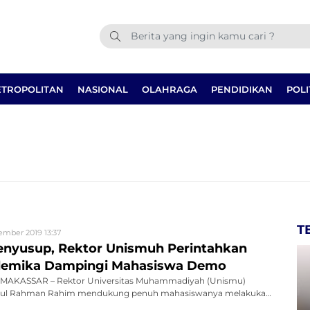
TROPOLITAN
NASIONAL
OLAHRAGA
PENDIDIKAN
POLI
T
ember 2019 13:37
Penyusup, Rektor Unismuh Perintahkan
ademika Dampingi Mahasiswa Demo
MAKASSAR – Rektor Universitas Muhammadiyah (Unismu)
bdul Rahman Rahim mendukung penuh mahasiswanya melakukan