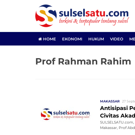
HOME
EKONOMI
HUKUM
VIDEO
ME
Prof Rahman Rahim
MAKASSAR
27 Sept
Antisipasi 
Civitas Ak
SULSELSATU.com, 
Makassar, Prof A
dem...