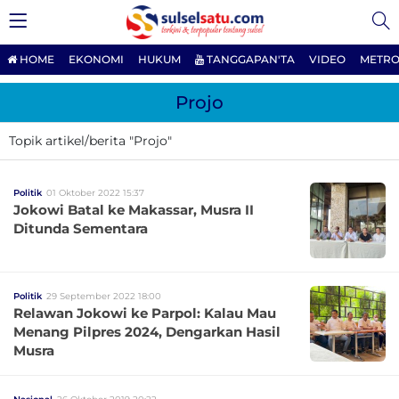
HOME
EKONOMI
HUKUM
TANGGAPAN'TA
VIDEO
METRO
Projo
Topik artikel/berita "Projo"
Politik
01 Oktober 2022 15:37
Jokowi Batal ke Makassar, Musra II
Ditunda Sementara
Politik
29 September 2022 18:00
Relawan Jokowi ke Parpol: Kalau Mau
Menang Pilpres 2024, Dengarkan Hasil
Musra