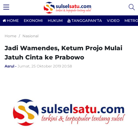
HOME
EKONOMI
HUKUM
TANGGAPAN'TA
VIDEO
METRO
Home
Nasional
Jadi Wamendes, Ketum Projo Mulai
Jatuh Cinta ke Prabowo
Asrul
Jumat, 25 Oktober 2019 20:58