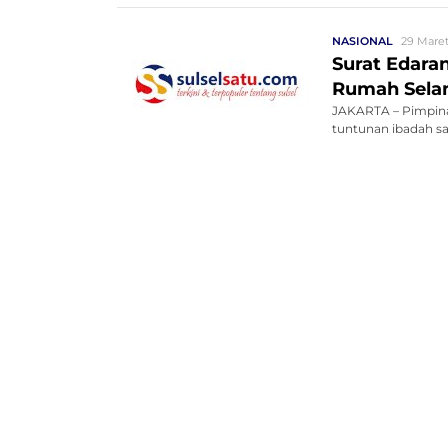
NASIONAL
29 Maret
Surat Edara
Rumah Sela
JAKARTA – Pimpina
tuntunan ibadah sa