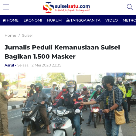
HOME
EKONOMI
HUKUM
TANGGAPAN'TA
VIDEO
METRO
Home
Sulsel
Jurnalis Peduli Kemanusiaan Sulsel
Bagikan 1.500 Masker
Asrul
Selasa, 12 Mei 2020 22:35