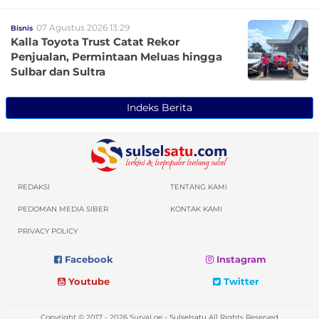
07 Agustus 2026 13:29
Bisnis
Kalla Toyota Trust Catat Rekor
Penjualan, Permintaan Meluas hingga
Sulbar dan Sultra
Indeks Berita
REDAKSI
TENTANG KAMI
PEDOMAN MEDIA SIBER
KONTAK KAMI
PRIVACY POLICY
Facebook
Instagram
Youtube
Twitter
Copyright © 2017 - 2026 SuryaLoe -
Sulselsatu
All Rights Reserved