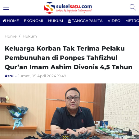
HOME
EKONOMI
HUKUM
TANGGAPAN'TA
VIDEO
METRO
Home
Hukum
Keluarga Korban Tak Terima Pelaku
Pembunuhan di Ponpes Tahfizhul
Qur’an Imam Ashim Divonis 4,5 Tahun
Asrul
Jumat, 05 April 2024 19:49