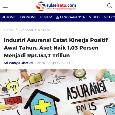
HOME
EKONOMI
HUKUM
TANGGAPAN'TA
VIDEO
METRO
Home
Ekonomi
Nasional
Industri Asuransi Catat Kinerja Positif
Awal Tahun, Aset Naik 1,03 Persen
Menjadi Rp1.141,7 Triliun
Sri Wahyu Diastuti
Selasa, 22 April 2025 19:20