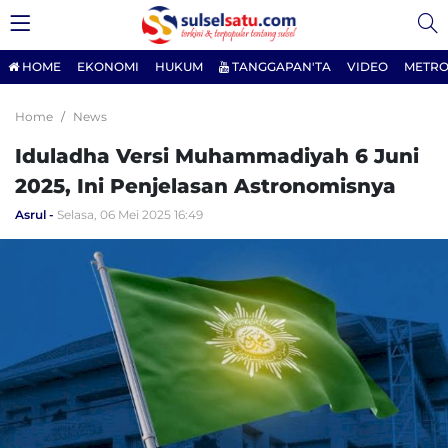
HOME
EKONOMI
HUKUM
TANGGAPAN'TA
VIDEO
METRO
Home
News
Iduladha Versi Muhammadiyah 6 Juni
2025, Ini Penjelasan Astronomisnya
Asrul
Selasa, 06 Mei 2025 16:49