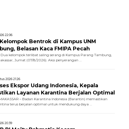
26 22:06
 Kelompok Bentrok di Kampus UNM
bung, Belasan Kaca FMIPA Pecah
Dua kelompok terlibat saling serang di Kampus Parang Tambung,
Makassar, Jumat (07/8/2026). Aksi penyerangan ...
tus 2026 21:26
kses Ekspor Udang Indonesia, Kepala
stikan Layanan Karantina Berjalan Optimal
AKASSAR – Badan Karantina Indonesia (Barantin) memastikan
ntina terus berjalan optimal untuk mendukung daya ...
26 20:39