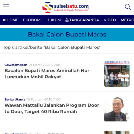
HOME
EKONOMI
HUKUM
TANGGAPAN'TA
VIDEO
METRO
Bakal Calon Bupati Maros
Topik artikel/berita "Bakal Calon Bupati Maros"
Gowatamapan
01 Maret 2020 08:00
Bacalon Bupati Maros Amirullah Nur
Luncurkan Mobil Rakyat
Berita Utama
10 Februari 2020 11:00
Wawan Mattaliu Jalankan Program Door
to Door, Target 40 Ribu Rumah