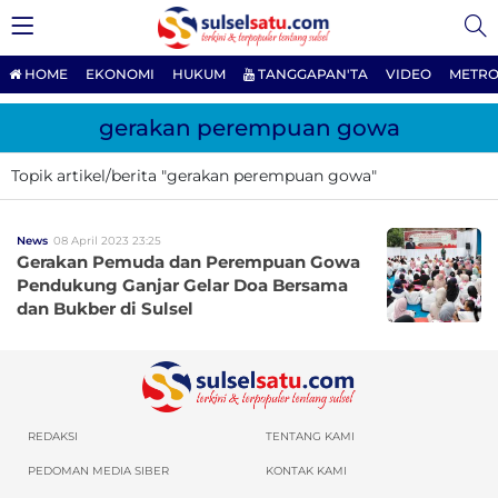
HOME
EKONOMI
HUKUM
TANGGAPAN'TA
VIDEO
METRO
gerakan perempuan gowa
Topik artikel/berita "gerakan perempuan gowa"
News
08 April 2023 23:25
Gerakan Pemuda dan Perempuan Gowa
Pendukung Ganjar Gelar Doa Bersama
dan Bukber di Sulsel
REDAKSI
TENTANG KAMI
PEDOMAN MEDIA SIBER
KONTAK KAMI