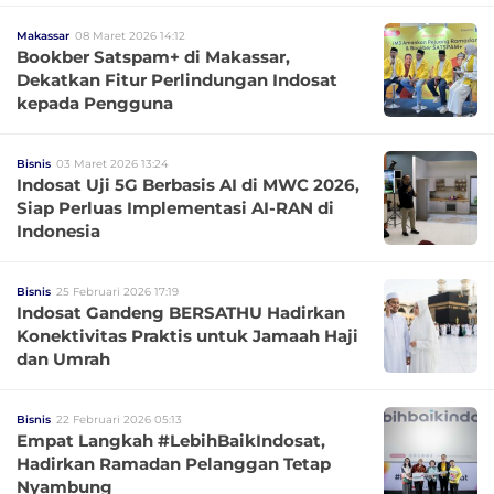
Makassar
08 Maret 2026 14:12
Bookber Satspam+ di Makassar,
Dekatkan Fitur Perlindungan Indosat
kepada Pengguna
Bisnis
03 Maret 2026 13:24
Indosat Uji 5G Berbasis AI di MWC 2026,
Siap Perluas Implementasi AI-RAN di
Indonesia
Bisnis
25 Februari 2026 17:19
Indosat Gandeng BERSATHU Hadirkan
Konektivitas Praktis untuk Jamaah Haji
dan Umrah
Bisnis
22 Februari 2026 05:13
Empat Langkah #LebihBaikIndosat,
Hadirkan Ramadan Pelanggan Tetap
Nyambung