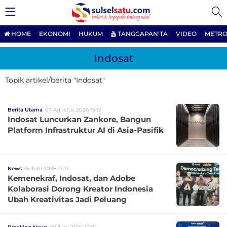
HOME
EKONOMI
HUKUM
TANGGAPAN'TA
VIDEO
METRO
Indosat
Topik artikel/berita "Indosat"
Berita Utama
07 Agustus 2026 15:12
Indosat Luncurkan Zankore, Bangun
Platform Infrastruktur AI di Asia-Pasifik
News
16 Juni 2026 17:31
Kemenekraf, Indosat, dan Adobe
Kolaborasi Dorong Kreator Indonesia
Ubah Kreativitas Jadi Peluang