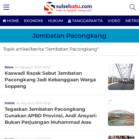
HOME
EKONOMI
HUKUM
TANGGAPAN'TA
VIDEO
METRO
Jembatan Pacongkang
Topik artikel/berita "Jembatan Pacongkang"
News
24 Agustus 2023 16:02
Kaswadi Razak Sebut Jembatan
Pacongkang Jadi Kebanggaan Warga
Soppeng
Politik
24 Agustus 2023 13:30
Tegaskan Jembatan Pacongkang
Gunakan APBD Provinsi, Andi Ansyari:
Bukan Perjuangan Muhammad Aras