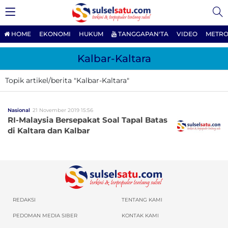
HOME
EKONOMI
HUKUM
TANGGAPAN'TA
VIDEO
METRO
Kalbar-Kaltara
Topik artikel/berita "Kalbar-Kaltara"
Nasional
21 November 2019 15:56
RI-Malaysia Bersepakat Soal Tapal Batas
di Kaltara dan Kalbar
REDAKSI
TENTANG KAMI
PEDOMAN MEDIA SIBER
KONTAK KAMI