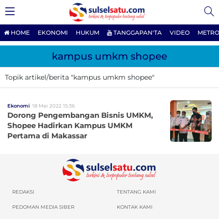
HOME
EKONOMI
HUKUM
TANGGAPAN'TA
VIDEO
METRO
kampus umkm shopee
Topik artikel/berita "kampus umkm shopee"
Ekonomi
18 Mei 2022 15:36
Dorong Pengembangan Bisnis UMKM,
Shopee Hadirkan Kampus UMKM
Pertama di Makassar
REDAKSI
TENTANG KAMI
PEDOMAN MEDIA SIBER
KONTAK KAMI