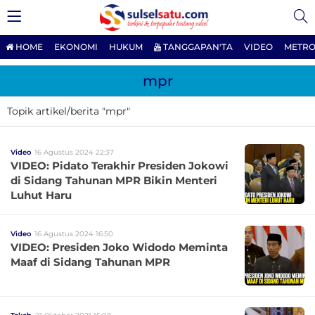
HOME
EKONOMI
HUKUM
TANGGAPAN'TA
VIDEO
METRO
mpr
Topik artikel/berita "mpr"
Video
16 Agustus 2024 22:37
VIDEO: Pidato Terakhir Presiden Jokowi
di Sidang Tahunan MPR Bikin Menteri
Luhut Haru
Video
16 Agustus 2024 16:50
VIDEO: Presiden Joko Widodo Meminta
Maaf di Sidang Tahunan MPR