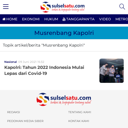
HOME
EKONOMI
HUKUM
TANGGAPAN'TA
VIDEO
METRO
Musrenbang Kapolri
Topik artikel/berita "Musrenbang Kapolri"
Nasional
09 Juni 2021 15:32
Kapolri: Tahun 2022 Indonesia Mulai
Lepas dari Covid-19
REDAKSI
TENTANG KAMI
PEDOMAN MEDIA SIBER
KONTAK KAMI