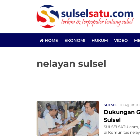
HOME
EKONOMI
HUKUM
VIDEO
ME
nelayan sulsel
SULSEL
10 Agustus 
Dukungan Ga
Sulsel
SULSELSATU.com, 
di Komunitas nelaya