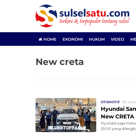
HOME
EKONOMI
HUKUM
VIDEO
ME
New creta
OTOMOTIF
09 Janua
Hyundai Sa
New CRETA N
Hyundai juga melun
(SUV) yang dilengka