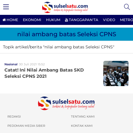
HOME
EKONOMI
HUKUM
TANGGAPAN'TA
VIDEO
METRO
nilai ambang batas Seleksi CPNS
Topik artikel/berita "nilai ambang batas Seleksi CPNS"
Nasional
30 Juli 2021 15:52
Catat! Ini Nilai Ambang Batas SKD
Seleksi CPNS 2021
REDAKSI
TENTANG KAMI
PEDOMAN MEDIA SIBER
KONTAK KAMI