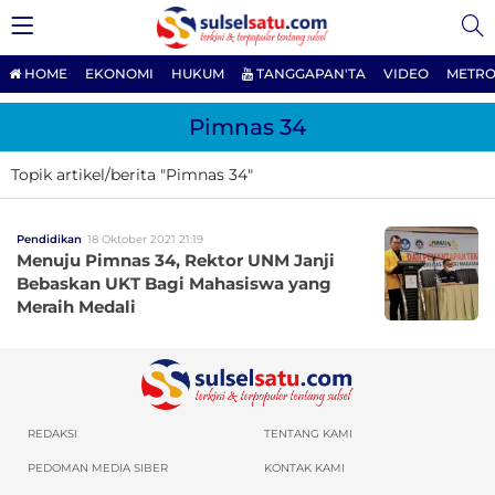
HOME
EKONOMI
HUKUM
TANGGAPAN'TA
VIDEO
METRO
Pimnas 34
Topik artikel/berita "Pimnas 34"
Pendidikan
18 Oktober 2021 21:19
Menuju Pimnas 34, Rektor UNM Janji
Bebaskan UKT Bagi Mahasiswa yang
Meraih Medali
REDAKSI
TENTANG KAMI
PEDOMAN MEDIA SIBER
KONTAK KAMI