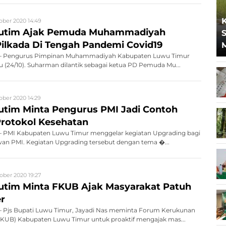
ober 2020 14:49
 Lutim Ajak Pemuda Muhammadiyah
S
ilkada Di Tengah Pandemi Covid19
 Pengurus Pimpinan Muhammadiyah Kabupaten Luwu Timur
tu (24/10). Suharman dilantik sebagai ketua PD Pemuda Mu...
ober 2020 14:29
Lutim Minta Pengurus PMI Jadi Contoh
rotokol Kesehatan
 PMI Kabupaten Luwu Timur menggelar kegiatan Upgrading bagi
wan PMI. Kegiatan Upgrading tersebut dengan tema �...
ober 2020 19:27
Lutim Minta FKUB Ajak Masyarakat Patuh
r
Pjs Bupati Luwu Timur, Jayadi Nas meminta Forum Kerukunan
UB) Kabupaten Luwu Timur untuk proaktif mengajak mas...