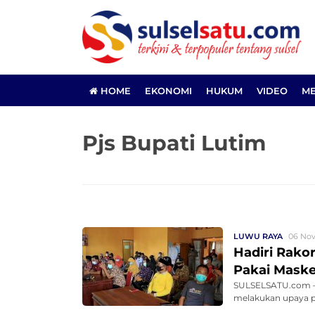
HOME
EKONOMI
HUKUM
VIDEO
ME
Pjs Bupati Lutim
LUWU RAYA
06 Nov
Hadiri Rakor
Pakai Maske
SULSELSATU.com – 
melakukan upaya pe