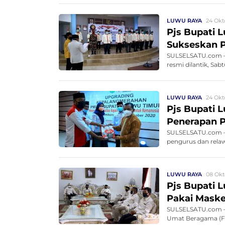
LUWU RAYA
24 Okt
Pjs Bupati
Sukseskan P
SULSELSATU.com –
resmi dilantik, Sab
LUWU RAYA
24 Okt
Pjs Bupati 
Penerapan P
SULSELSATU.com –
pengurus dan rela
LUWU RAYA
08 Okt
Pjs Bupati 
Pakai Maske
SULSELSATU.com – 
Umat Beragama (FK