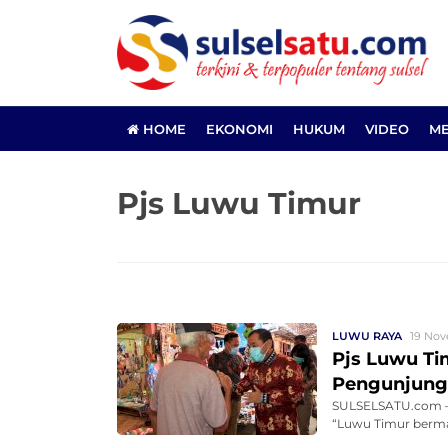
HOME
EKONOMI
HUKUM
VIDEO
ME
Pjs Luwu Timur
LUWU RAYA
19 Nov
Pjs Luwu Ti
Pengunjung
SULSELSATU.com –
“Luwu Timur bermas