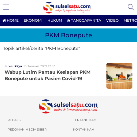
HOME
EKONOMI
HUKUM
TANGGAPAN'TA
VIDEO
METRO
PKM Bonepute
Topik artikel/berita "PKM Bonepute"
Luwu Raya
15 Januari 2021 12:53
Wabup Lutim Pantau Kesiapan PKM
Bonepute untuk Pasien Covid-19
REDAKSI
TENTANG KAMI
PEDOMAN MEDIA SIBER
KONTAK KAMI