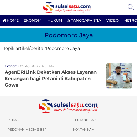
HOME
EKONOMI
HUKUM
TANGGAPAN'TA
VIDEO
METRO
Podomoro Jaya
Topik artikel/berita "Podomoro Jaya"
Ekonomi
09 Agustus 2025 11:42
AgenBRILink Dekatkan Akses Layanan
Keuangan bagi Petani di Kabupaten
Gowa
REDAKSI
TENTANG KAMI
PEDOMAN MEDIA SIBER
KONTAK KAMI