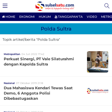
HOME
EKONOMI
HUKUM
TANGGAPAN'TA
VIDEO
METRO
Polda Sultra
Topik artikel/berita "Polda Sultra"
Metropolitan
04 Juli 2022 17:42
Perkuat Sinergi, PT Vale Silaturahmi
dengan Kapolda Sultra
Nasional
07 Oktober 2019 21:18
Dua Mahasiswa Kendari Tewas Saat
Demo, 6 Anggota Polisi
Dibebastugaskan