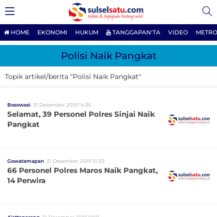
HOME
EKONOMI
HUKUM
TANGGAPAN'TA
VIDEO
METRO
Polisi Naik Pangkat
Topik artikel/berita "Polisi Naik Pangkat"
Bosowasi
31 Desember 2019 14:35
Selamat, 39 Personel Polres Sinjai Naik
Pangkat
Gowatamapan
31 Desember 2019 10:33
66 Personel Polres Maros Naik Pangkat,
14 Perwira