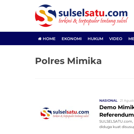
HOME
EKONOMI
HUKUM
VIDEO
ME
Polres Mimika
NASIONAL
21 Agust
Demo Mimika
Referendum
SULSELSATU.com, M
diduga kuat disusup