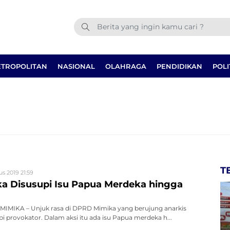
TROPOLITAN
NASIONAL
OLAHRAGA
PENDIDIKAN
POLI
T
us 2019 21:59
 Disusupi Isu Papua Merdeka hingga
IMIKA – Unjuk rasa di DPRD Mimika yang berujung anarkis
i provokator. Dalam aksi itu ada isu Papua merdeka h...