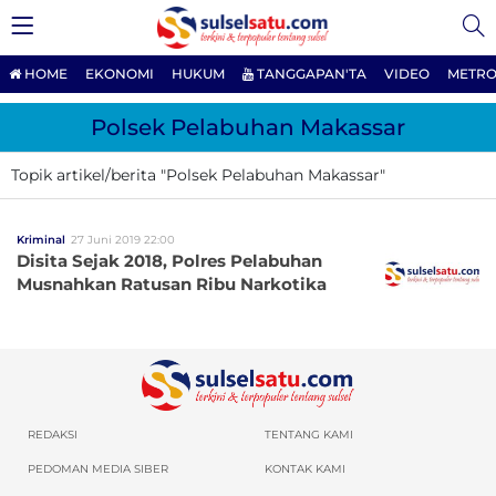
HOME
EKONOMI
HUKUM
TANGGAPAN'TA
VIDEO
METRO
Polsek Pelabuhan Makassar
Topik artikel/berita "Polsek Pelabuhan Makassar"
Kriminal
27 Juni 2019 22:00
Disita Sejak 2018, Polres Pelabuhan
Musnahkan Ratusan Ribu Narkotika
REDAKSI
TENTANG KAMI
PEDOMAN MEDIA SIBER
KONTAK KAMI