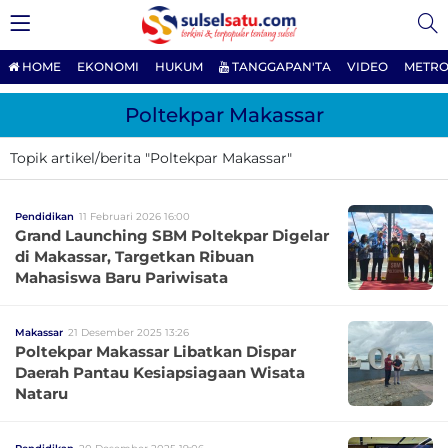
HOME
EKONOMI
HUKUM
TANGGAPAN'TA
VIDEO
METRO
Poltekpar Makassar
Topik artikel/berita "Poltekpar Makassar"
Pendidikan
11 Februari 2026 16:00
Grand Launching SBM Poltekpar Digelar
di Makassar, Targetkan Ribuan
Mahasiswa Baru Pariwisata
Makassar
21 Desember 2025 13:26
Poltekpar Makassar Libatkan Dispar
Daerah Pantau Kesiapsiagaan Wisata
Nataru