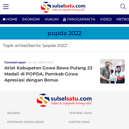
HOME
EKONOMI
HUKUM
TANGGAPAN'TA
VIDEO
METRO
popda 2022
Topik artikel/berita "popda 2022"
Gowatamapan
04 Juli 2022 18:20
Atlet Kabupaten Gowa Bawa Pulang 23
Medali di POPDA, Pemkab Gowa
Apresiasi dengan Bonus
REDAKSI
TENTANG KAMI
PEDOMAN MEDIA SIBER
KONTAK KAMI