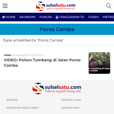
HOME
EKONOMI
HUKUM
TANGGAPAN'TA
VIDEO
METRO
Poros Camba
Topik artikel/berita "Poros Camba"
Video
03 November 2020 21:41
VIDEO: Pohon Tumbang di Jalan Poros
Camba
REDAKSI
TENTANG KAMI
PEDOMAN MEDIA SIBER
KONTAK KAMI