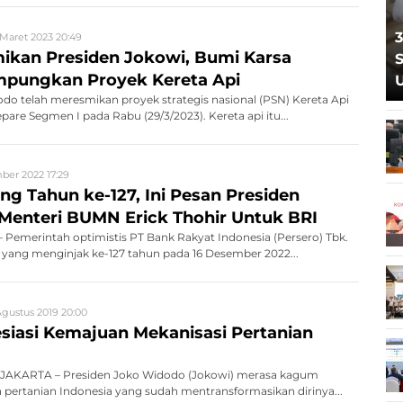
3
 Maret 2023 20:49
mikan Presiden Jokowi, Bumi Karsa
S
mpungkan Proyek Kereta Api
do telah meresmikan proyek strategis nasional (PSN) Kereta Api
are Segmen I pada Rabu (29/3/2023). Kereta api itu...
ber 2022 17:29
ng Tahun ke-127, Ini Pesan Presiden
Menteri BUMN Erick Thohir Untuk BRI
Pemerintah optimistis PT Bank Rakyat Indonesia (Persero) Tbk.
a yang menginjak ke-127 tahun pada 16 Desember 2022...
Agustus 2019 20:00
siasi Kemajuan Mekanisasi Pertanian
JAKARTA – Presiden Joko Widodo (Jokowi) merasa kagum
pertanian Indonesia yang sudah mentransformasikan dirinya...