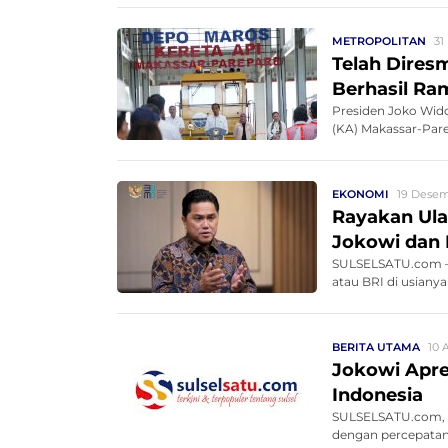
METROPOLITAN
31
Telah Dires
Berhasil Ra
Presiden Joko Wido
(KA) Makassar-Parep
EKONOMI
19 Desem
Rayakan Ula
Jokowi dan 
SULSELSATU.com – 
atau BRI di usiany
BERITA UTAMA
10 
Jokowi Apre
Indonesia
SULSELSATU.com, 
dengan percepatan 