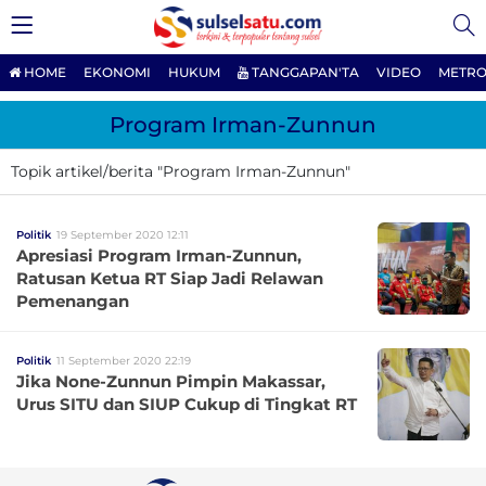
HOME
EKONOMI
HUKUM
TANGGAPAN'TA
VIDEO
METRO
Program Irman-Zunnun
Topik artikel/berita "Program Irman-Zunnun"
Politik
19 September 2020 12:11
Apresiasi Program Irman-Zunnun,
Ratusan Ketua RT Siap Jadi Relawan
Pemenangan
Politik
11 September 2020 22:19
Jika None-Zunnun Pimpin Makassar,
Urus SITU dan SIUP Cukup di Tingkat RT