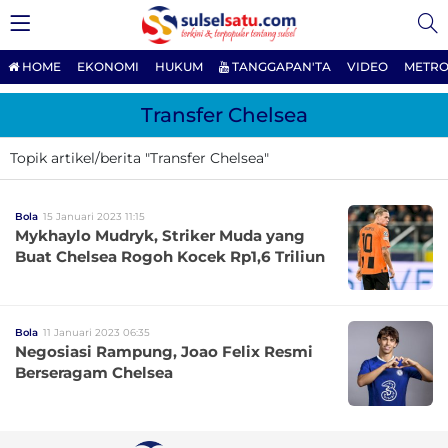
HOME
EKONOMI
HUKUM
TANGGAPAN'TA
VIDEO
METRO
Transfer Chelsea
Topik artikel/berita "Transfer Chelsea"
Bola
15 Januari 2023 11:15
Mykhaylo Mudryk, Striker Muda yang
Buat Chelsea Rogoh Kocek Rp1,6 Triliun
Bola
11 Januari 2023 06:35
Negosiasi Rampung, Joao Felix Resmi
Berseragam Chelsea