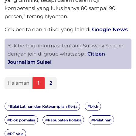
yang dimiliki, tetapi dalam dalam uji
kompetensi yang lulus hanya 80 sampai 90
persen,” terang Nyoman.
Cek berita dan artikel yang lain di
Google News
Yuk berbagi informasi tentang Sulawesi Selatan
dengan join di group whatsapp :
Citizen
Journalism Sulsel
Halaman
1
2
#Balai Latihan dan Keterampilan Kerja
#blkk
#blok pomalaa
#kabupaten kolaka
#Pelatihan
#PT Vale