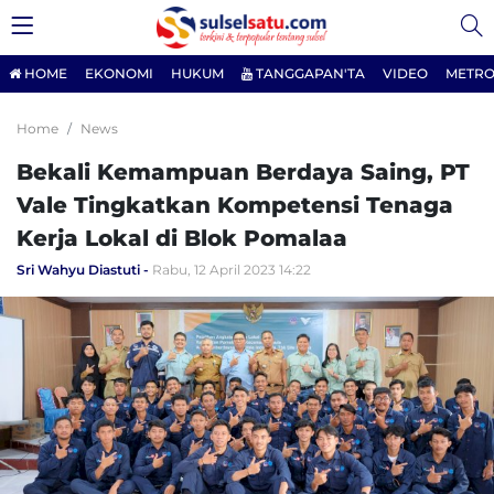
HOME
EKONOMI
HUKUM
TANGGAPAN'TA
VIDEO
METRO
Home
News
Bekali Kemampuan Berdaya Saing, PT
Vale Tingkatkan Kompetensi Tenaga
Kerja Lokal di Blok Pomalaa
Sri Wahyu Diastuti
Rabu, 12 April 2023 14:22