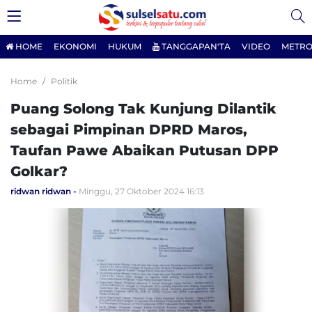
HOME
EKONOMI
HUKUM
TANGGAPAN'TA
VIDEO
METRO
Home
Politik
Puang Solong Tak Kunjung Dilantik
sebagai Pimpinan DPRD Maros,
Taufan Pawe Abaikan Putusan DPP
Golkar?
ridwan ridwan
Minggu, 27 Oktober 2024 16:13