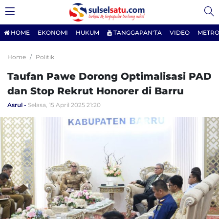
HOME
EKONOMI
HUKUM
TANGGAPAN'TA
VIDEO
METRO
Home
Politik
Taufan Pawe Dorong Optimalisasi PAD
dan Stop Rekrut Honorer di Barru
Asrul
Selasa, 15 April 2025 21:20