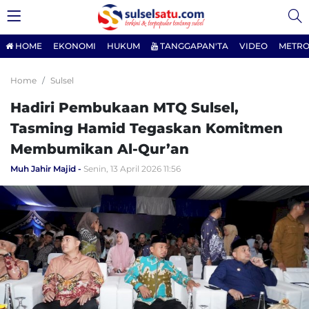
HOME
EKONOMI
HUKUM
TANGGAPAN'TA
VIDEO
METRO
Home
Sulsel
Hadiri Pembukaan MTQ Sulsel,
Tasming Hamid Tegaskan Komitmen
Membumikan Al-Qur’an
Muh Jahir Majid
Senin, 13 April 2026 11:56