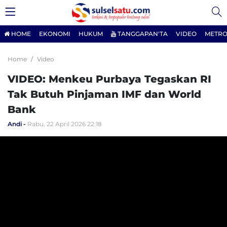
HOME
EKONOMI
HUKUM
TANGGAPAN'TA
VIDEO
METRO
Home
Video
VIDEO: Menkeu Purbaya Tegaskan RI
Tak Butuh Pinjaman IMF dan World
Bank
Andi
Rabu, 22 April 2026 22:18