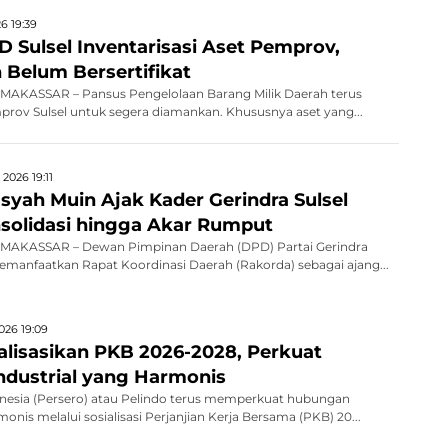
6 19:39
 Sulsel Inventarisasi Aset Pemprov,
 Belum Bersertifikat
AKASSAR – Pansus Pengelolaan Barang Milik Daerah terus
rov Sulsel untuk segera diamankan. Khususnya aset yang...
2026 19:11
ah Muin Ajak Kader Gerindra Sulsel
solidasi hingga Akar Rumput
MAKASSAR – Dewan Pimpinan Daerah (DPD) Partai Gerindra
emanfaatkan Rapat Koordinasi Daerah (Rakorda) sebagai ajang...
026 19:09
ialisasikan PKB 2026-2028, Perkuat
dustrial yang Harmonis
nesia (Persero) atau Pelindo terus memperkuat hubungan
monis melalui sosialisasi Perjanjian Kerja Bersama (PKB) 20...