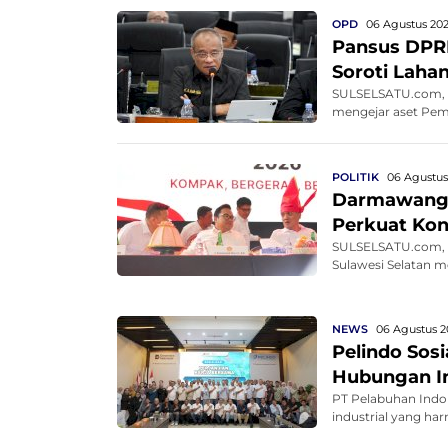
OPD
06 Agustus 202
Pansus DPRD
Soroti Lahan
SULSELSATU.com, M
mengejar aset Pemp
POLITIK
06 Agustus 
Darmawangsy
Perkuat Kon
SULSELSATU.com, 
Sulawesi Selatan m
NEWS
06 Agustus 2
Pelindo Sos
Hubungan In
PT Pelabuhan Indo
industrial yang har