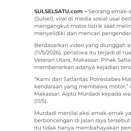
SULSELSATU.com –
Seorang emak-em
(Sulsel), viral di media sosial usai
mengangkut motor listrik saat melinta
menyelidiki dan mencari pengendara
Berdasarkan video yang diunggah ak
(11/5/2026), peristiwa itu terjadi di
Veteran Utara, Makassar. Pihak Satl
membenarkan adanya kejadian ters
“Kami dari Satlantas Polrestabes Ma
kendaraan yang membawa motor,” uja
Makassar, Aiptu Murdadi kepada wa
(11/5).
Murdadi menilai aksi emak-emak ya
berboncengan di jalan raya tersebu
itu tidak hanya membahayakan peng