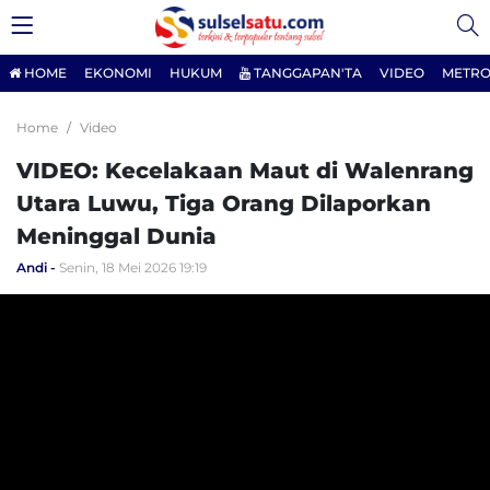
HOME
EKONOMI
HUKUM
TANGGAPAN'TA
VIDEO
METRO
Home
Video
VIDEO: Kecelakaan Maut di Walenrang
Utara Luwu, Tiga Orang Dilaporkan
Meninggal Dunia
Andi
Senin, 18 Mei 2026 19:19