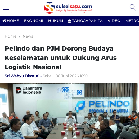
HOME
EKONOMI
HUKUM
TANGGAPAN'TA
VIDEO
METRO
Home
News
Pelindo dan PJM Dorong Budaya
Keselamatan untuk Dukung Arus
Logistik Nasional
Sri Wahyu Diastuti
Sabtu, 06 Juni 2026 16:10