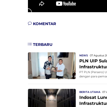
KOMENTAR
TERBARU
NEWS
07 Agustus 2
PLN UIP Sul
Infrastruktu
PT PLN (Persero) 
dengan para pema
i...
BERITA UTAMA
07 
Indosat Lun
Infrastruktur