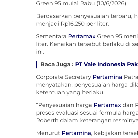
Green 95 mulai Rabu (10/6/2026).
Berdasarkan penyesuaian terbaru, 
menjadi Rp16.250 per liter.
Sementara
Pertamax
Green 95 menin
liter. Kenaikan tersebut berlaku di 
ini.
Baca Juga :
PT Vale Indonesia Pak
Corporate Secretary
Pertamina
Patr
menyatakan, penyesuaian harga dila
ketentuan yang berlaku.
“Penyesuaian harga
Pertamax
dan P
proses evaluasi sesuai formula harg
Roberth dalam keterangan resminy
Menurut
Pertamina
, kebijakan ters