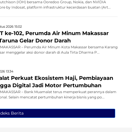
utchison (IOH) bersama Ooredoo Group, Nokia, dan NVIDIA
e by Indosat, platform infrastruktur kecerdasan buatan (Art...
tus 2026 15:02
 ke-102, Perumda Air Minum Makassar
Taruna Gelar Donor Darah
MAKASSAR – Perumda Air Minum Kota Makassar bersama Karang
ar menggelar aksi donor darah di Aula Tirta Dharma P...
026 13:34
at Perkuat Ekosistem Haji, Pembiayaan
ingga Digital Jadi Motor Pertumbuhan
MAKASSAR – Bank Muamalat terus memperkuat perannya dalam
onal. Selain mencatat pertumbuhan kinerja bisnis yang po...
ndeks Berita