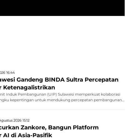
026 16:44
awesi Gandeng BINDA Sultra Percepatan
r Ketenagalistrikan
Unit Induk Pembangunan (UIP) Sulawesi memperkuat kolaborasi
ngku kepentingan untuk mendukung percepatan pembangunan
Agustus 2026 15:12
curkan Zankore, Bangun Platform
 AI di Asia-Pasifik