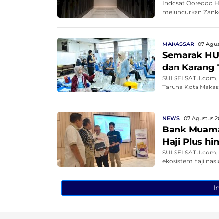
Indosat Ooredoo H
meluncurkan Zankor
MAKASSAR
07 Agus
Semarak HUT
dan Karang 
SULSELSATU.com, 
Taruna Kota Makass
NEWS
07 Agustus 2
Bank Muamal
Haji Plus h
SULSELSATU.com, 
ekosistem haji nasi
I