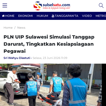
HOME
EKONOMI
HUKUM
TANGGAPAN'TA
VIDEO
METRO
Home
News
PLN UIP Sulawesi Simulasi Tanggap
Darurat, Tingkatkan Kesiapsiagaan
Pegawai
Sri Wahyu Diastuti
Selasa, 23 Juni 2026 11:09